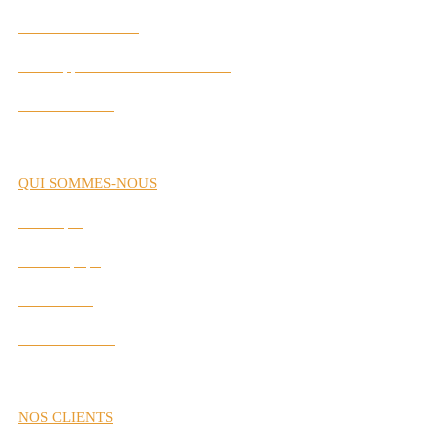
Gestion de Carrière
Développement des Performances
Labs Interactifs
QUI SOMMES-NOUS
Historique
Notre Équipe
Nos Valeurs
Nos Partenaires
NOS CLIENTS