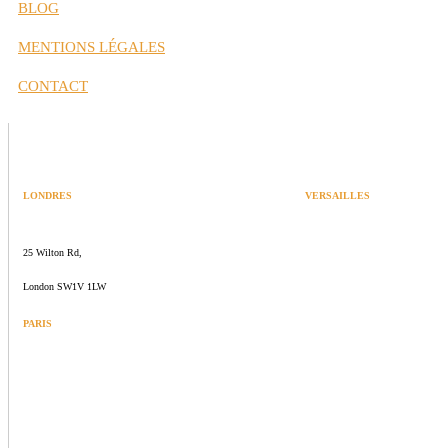
BLOG
MENTIONS LÉGALES
CONTACT
LONDRES
VERSAILLES
SPACES
47 rue Albert Joly
25 Wilton Rd,
70000 Versailles
London SW1V 1LW
PARIS
109 rue de Sèvres
75006 Paris