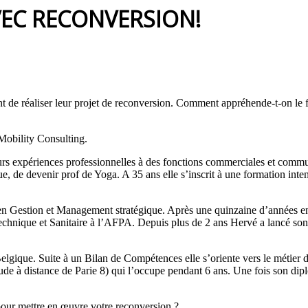
EC RECONVERSION!
t de réaliser leur projet de reconversion. Comment appréhende-t-on le fa
obility Consulting.
rs expériences professionnelles à des fonctions commerciales et commu
, de devenir prof de Yoga. A 35 ans elle s’inscrit à une formation inte
n Gestion et Management stratégique. Après une quinzaine d’années en en
r Technique et Sanitaire à l’AFPA. Depuis plus de 2 ans Hervé a lancé s
Belgique. Suite à un Bilan de Compétences elle s’oriente vers le métier 
tude à distance de Parie 8) qui l’occupe pendant 6 ans. Une fois son dip
pour mettre en œuvre votre reconversion ?