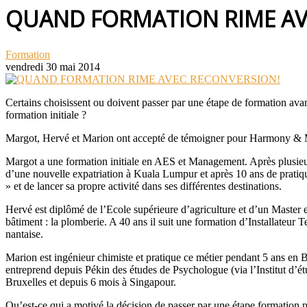
QUAND FORMATION RIME AV
Formation
vendredi 30 mai 2014
Certains choisissent ou doivent passer par une étape de formation avan
formation initiale ?
Margot, Hervé et Marion ont accepté de témoigner pour Harmony & M
Margot a une formation initiale en AES et Management. Après plusieu
d’une nouvelle expatriation à Kuala Lumpur et après 10 ans de pratique
» et de lancer sa propre activité dans ses différentes destinations.
Hervé est diplômé de l’Ecole supérieure d’agriculture et d’un Master e
bâtiment : la plomberie. A 40 ans il suit une formation d’Installateu
nantaise.
Marion est ingénieur chimiste et pratique ce métier pendant 5 ans en 
entreprend depuis Pékin des études de Psychologue (via l’Institut d’é
Bruxelles et depuis 6 mois à Singapour.
Qu’est-ce qui a motivé la décision de passer par une étape formation 