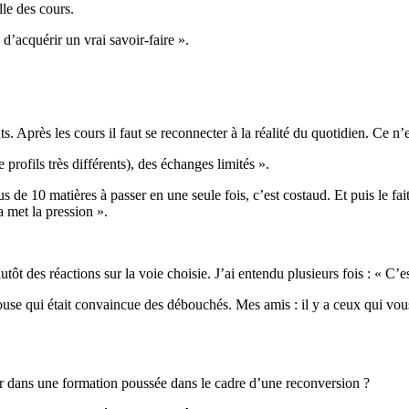
le des cours.
n d’acquérir un vrai savoir-faire ».
s. Après les cours il faut se reconnecter à la réalité du quotidien. Ce n’e
profils très différents), des échanges limités ».
us de 10 matières à passer en une seule fois, c’est costaud. Et puis le f
a met la pression ».
tôt des réactions sur la voie choisie. J’ai entendu plusieurs fois : « C’es
e qui était convaincue des débouchés. Mes amis : il y a ceux qui vous di
r dans une formation poussée dans le cadre d’une reconversion ?