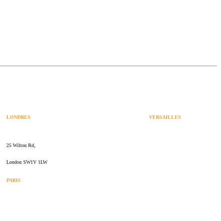
LONDRES
VERSAILLES
SPACES
47 rue Albert Joly
25 Wilton Rd,
70000 Versailles
London SW1V 1LW
PARIS
109 rue de Sèvres
75006 Paris