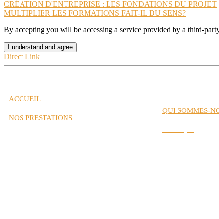
CRÉATION D'ENTREPRISE : LES FONDATIONS DU PROJET
MULTIPLIER LES FORMATIONS FAIT-IL DU SENS?
By accepting you will be accessing a service provided by a third-par
I understand and agree
Direct Link
ACCUEIL
QUI SOMMES-N
NOS PRESTATIONS
Historique
Gestion de Carrière
Notre Équipe
Développement des Performances
Nos Valeurs
Labs Interactifs
Nos Partenaires