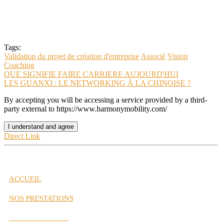
Tags:
Validation du projet de création d'entreprise
Associé
Vision
Coaching
QUE SIGNIFIE FAIRE CARRIERE AUJOURD'HUI
LES GUANXI : LE NETWORKING À LA CHINOISE ?
By accepting you will be accessing a service provided by a third-
party external to https://www.harmonymobility.com/
I understand and agree
Direct Link
ACCUEIL
NOS PRESTATIONS
Gestion de Carrière