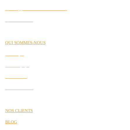
Développement des Performances
Labs Interactifs
QUI SOMMES-NOUS
Historique
Notre Équipe
Nos Valeurs
Nos Partenaires
NOS CLIENTS
BLOG