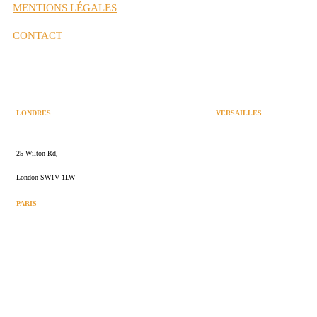
MENTIONS LÉGALES
CONTACT
LONDRES
VERSAILLES
SPACES
47 rue Albert Joly
25 Wilton Rd,
70000 Versailles
London SW1V 1LW
PARIS
109 rue de Sèvres
75006 Paris