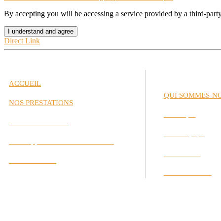
By accepting you will be accessing a service provided by a third-par
I understand and agree
Direct Link
ACCUEIL
QUI SOMMES-N
NOS PRESTATIONS
Historique
Gestion de Carrière
Notre Équipe
Développement des Performances
Nos Valeurs
Labs Interactifs
Nos Partenaires