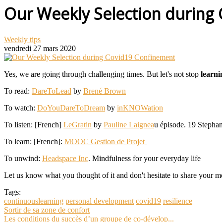
Our Weekly Selection during
Weekly tips
vendredi 27 mars 2020
Yes, we are going through challenging times. But let's not stop
learni
To read:
DareToLead
by
Brené Brown
To watch:
DoYouDareToDream
by
inKNOWation
To listen: [French]
LeGratin
by
Pauline Laignea
u é
pisode. 19 Stephan
To learn: [French]:
MOOC Gestion de Projet
To unwind:
Headspace Inc
.
Mindfulness for your everyday life
Let us know what you thought of it and don't hesitate to share your mo
Tags:
continuouslearning
personal development
covid19
resilience
Sortir de sa zone de confort
Les conditions du succès d’un groupe de co-dévelop...