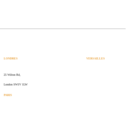
LONDRES
VERSAILLES
SPACES
47 rue Albert Joly
25 Wilton Rd,
70000 Versailles
London SW1V 1LW
PARIS
109 rue de Sèvres
75006 Paris