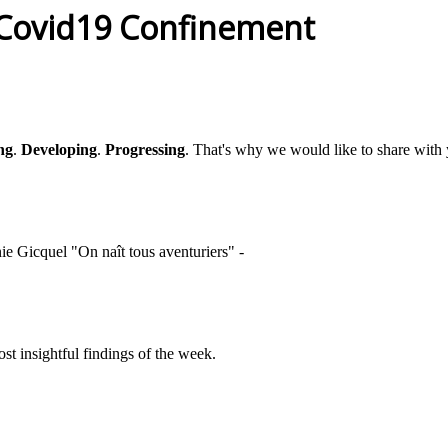
 Covid19 Confinement
ng
.
Developing
.
Progressing
. That's why we would like to share with 
ie Gicquel "On naît tous aventuriers" -
st insightful findings of the week.