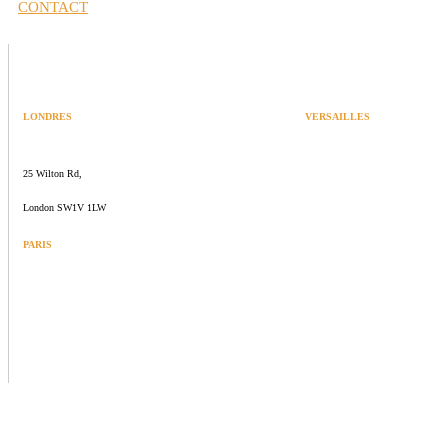
CONTACT
LONDRES
VERSAILLES
SPACES
47 rue Albert Joly
25 Wilton Rd,
70000 Versailles
London SW1V 1LW
PARIS
109 rue de Sèvres
75006 Paris