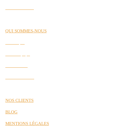
Labs Interactifs
QUI SOMMES-NOUS
Historique
Notre Équipe
Nos Valeurs
Nos Partenaires
NOS CLIENTS
BLOG
MENTIONS LÉGALES