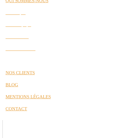
QUI SOMMES-NOUS
Historique
Notre Équipe
Nos Valeurs
Nos Partenaires
NOS CLIENTS
BLOG
MENTIONS LÉGALES
CONTACT