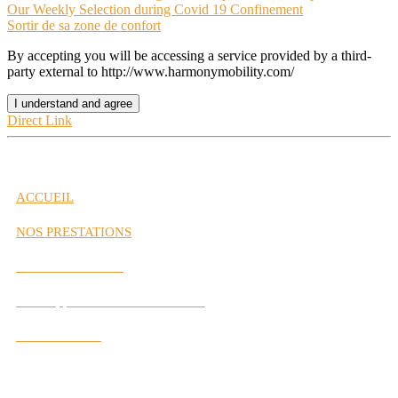
Our Weekly Selection during Covid 19 Confinement
Sortir de sa zone de confort
By accepting you will be accessing a service provided by a third-
party external to http://www.harmonymobility.com/
I understand and agree
Direct Link
ACCUEIL
NOS PRESTATIONS
Gestion de Carrière
Développement des Performances
Labs Interactifs