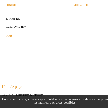
LONDRES
VERSAILLES
SPACES
47 rue Albert Joly
25 Wilton Rd,
70000 Versailles
London SW1V 1LW
PARIS
109 rue de Sèvres
75006 Paris
Haut de page
© 2026 Harmony Mobility
En visitant ce site, vous acceptez l'utilisation de cookies afin de vous propose
les meilleurs services possibles.