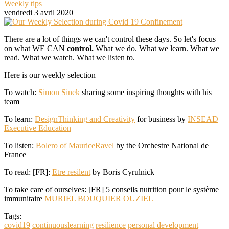
Weekly tips
vendredi 3 avril 2020
There are a lot of things we can't control these days. So let's focus
on what WE CAN
control
.
What we do. What we learn. What we
read. What we watch. What we listen to.
Here is our weekly selection
To watch:
Simon Sinek
sharing some inspiring thoughts with his
team
To learn:
DesignThinking
and
Creativity
for business by
INSEAD
Executive Education
To listen:
Bolero of
MauriceRavel
by the Orchestre National de
France
To read: [FR]:
Etre resilent
by Boris Cyrulnick
To take care of ourselves: [FR] 5 conseils nutrition pour le système
immunitaire
MURIEL BOUQUIER OUZIEL
Tags:
covid19
continuouslearning
resilience
personal development