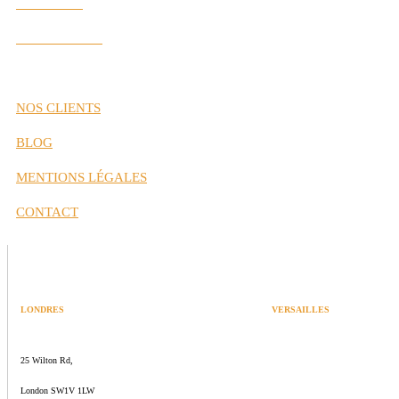
Nos Valeurs
Nos Partenaires
NOS CLIENTS
BLOG
MENTIONS LÉGALES
CONTACT
LONDRES
VERSAILLES
SPACES
47 rue Albert Joly
25 Wilton Rd,
70000 Versailles
London SW1V 1LW