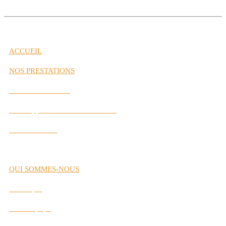
ACCUEIL
NOS PRESTATIONS
Gestion de Carrière
Développement des Performances
Labs Interactifs
QUI SOMMES-NOUS
Historique
Notre Équipe