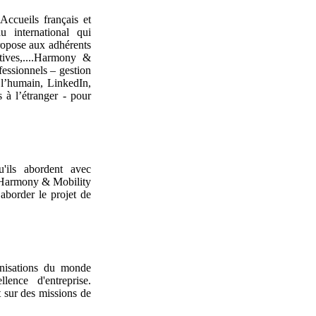
 Accueils français et
u international qui
ropose aux adhérents
ortives,....Harmony &
fessionnels – gestion
 l’humain, LinkedIn,
s à l’étranger - pour
'ils abordent avec
e. Harmony & Mobility
 aborder le projet de
nisations du monde
lence d'entreprise.
 sur des missions de