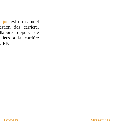
anque
est un cabinet
stion des carrière.
labore depuis de
liées à la carrière
 CPF.
LONDRES
VERSAILLES
SPACES
47 rue Albert Joly