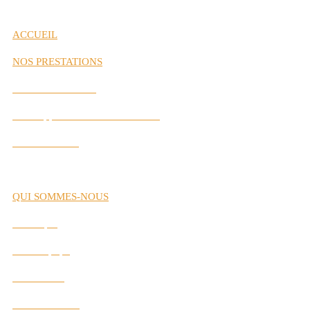
ACCUEIL
NOS PRESTATIONS
Gestion de Carrière
Développement des Performances
Labs Interactifs
QUI SOMMES-NOUS
Historique
Notre Équipe
Nos Valeurs
Nos Partenaires