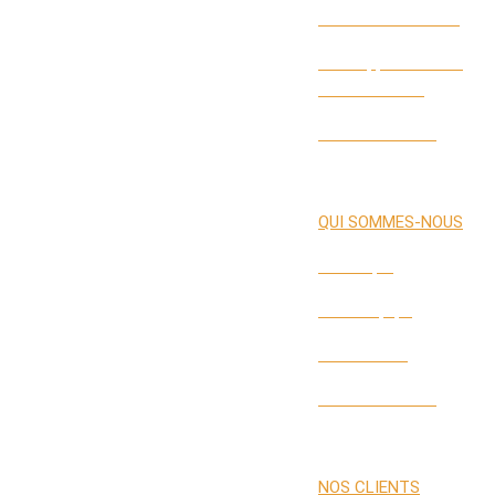
Gestion de Carrière
Développement des
Performances
Labs Interactifs
QUI SOMMES-NOUS
Historique
Notre Équipe
Nos Valeurs
Nos Partenaires
NOS CLIENTS