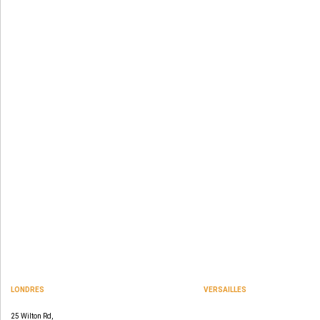
LONDRES
VERSAILLES
SPACES
47 rue Albert Joly
25 Wilton Rd,
70000 Versailles