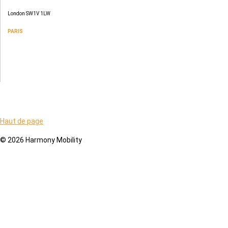
London SW1V 1LW
PARIS
109 rue de Sèvres
75006 Paris
Haut de page
© 2026 Harmony Mobility