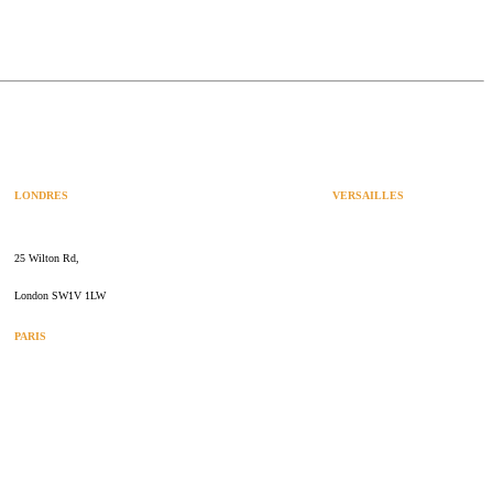
LONDRES
VERSAILLES
SPACES
47 rue Albert Joly
25 Wilton Rd,
70000 Versailles
London SW1V 1LW
PARIS
109 rue de Sèvres
75006 Paris