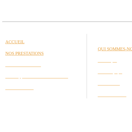
ACCUEIL
QUI SOMMES-N
NOS PRESTATIONS
Historique
Gestion de Carrière
Notre Équipe
Développement des Performances
Nos Valeurs
Labs Interactifs
Nos Partenaires