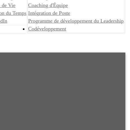
 de Vie
Coaching d'Équipe
ion du Temps
Intégration de Poste
edIn
Programme de développement du Leadership
Codéveloppement